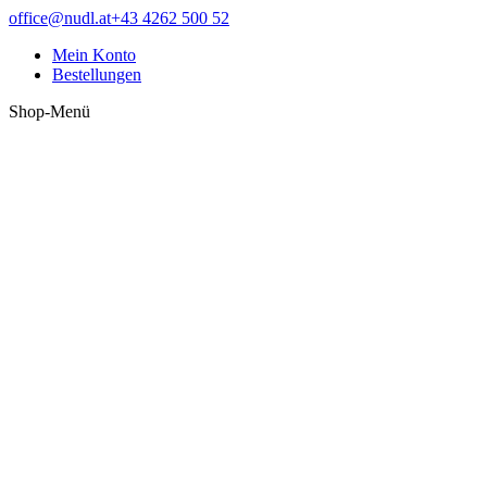
Zum
Facebook
office@nudl.at
+43 4262 500 52
Inhalt
page
Mein Konto
springen
opens
Bestellungen
in
new
Shop-Menü
window