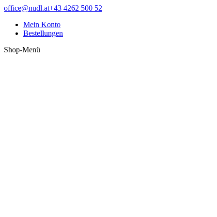
Zum
Facebook
office@nudl.at
+43 4262 500 52
Inhalt
page
Mein Konto
springen
opens
Bestellungen
in
new
Shop-Menü
window