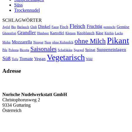
Süss
Trockennudel
SCHLAGWÖRTER
Fleisch
Fruchtig
Dinkel
Fisch
Gemüse
Apfel
Bio
Bärlauch
Chili
Faust
gemischt
Grandler
Kartoffel
Knoblauch
Käse
Glutenfrei
Himbeer
Kletzen
Kürbis
Lachs
Pikant
ohne Milch
Mozzarella
Mohn
Nougat
Nuss
ohne Kuhmilch
Saisonales
Suppeneinlagen
Spinat
Pilz
Polenta
Ricotta
Schafskäse
Spargel
Vegetarisch
Süß
Tomate
Vegan
Tofu
Wild
Adresse
Norische Nudelwerkstatt GmbH
Christophorusweg 2
9334 Guttaring
Österreich