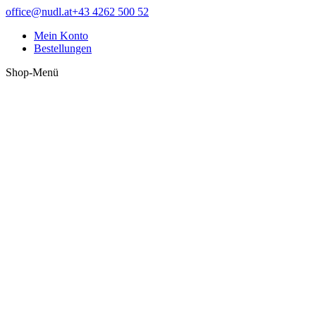
Zum
Facebook
office@nudl.at
+43 4262 500 52
Inhalt
page
Mein Konto
springen
opens
Bestellungen
in
new
Shop-Menü
window