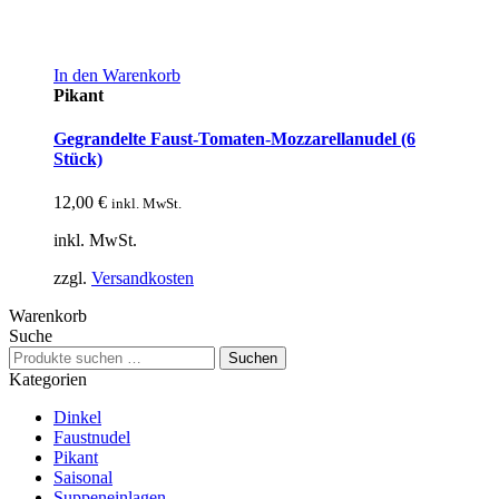
In den Warenkorb
Pikant
Gegrandelte Faust-Tomaten-Mozzarellanudel (6
Stück)
12,00
€
inkl. MwSt.
inkl. MwSt.
zzgl.
Versandkosten
Warenkorb
Suche
Suchen
Suchen
nach:
Kategorien
Dinkel
Faustnudel
Pikant
Saisonal
Suppeneinlagen