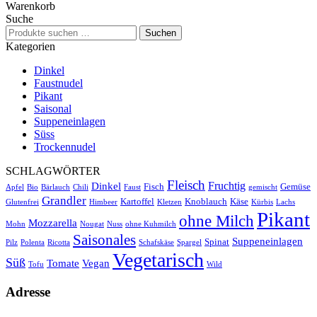
Warenkorb
Suche
Suchen
Suchen
nach:
Kategorien
Dinkel
Faustnudel
Pikant
Saisonal
Suppeneinlagen
Süss
Trockennudel
SCHLAGWÖRTER
Fleisch
Fruchtig
Dinkel
Fisch
Gemüse
Apfel
Bio
Bärlauch
Chili
Faust
gemischt
Grandler
Kartoffel
Knoblauch
Käse
Glutenfrei
Himbeer
Kletzen
Kürbis
Lachs
Pikant
ohne Milch
Mozzarella
Mohn
Nougat
Nuss
ohne Kuhmilch
Saisonales
Suppeneinlagen
Spinat
Pilz
Polenta
Ricotta
Schafskäse
Spargel
Vegetarisch
Süß
Tomate
Vegan
Tofu
Wild
Adresse