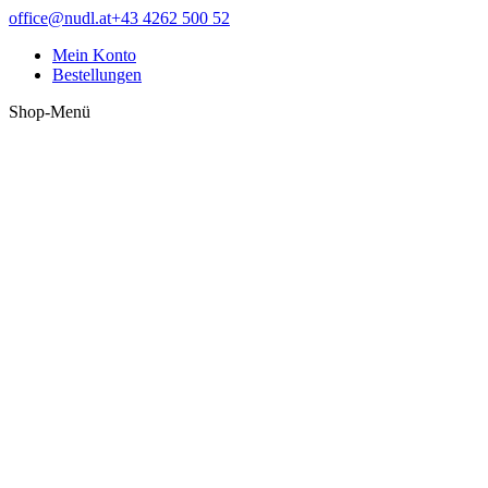
Zum
Facebook
office@nudl.at
+43 4262 500 52
Inhalt
page
Mein Konto
springen
opens
Bestellungen
in
new
Shop-Menü
window