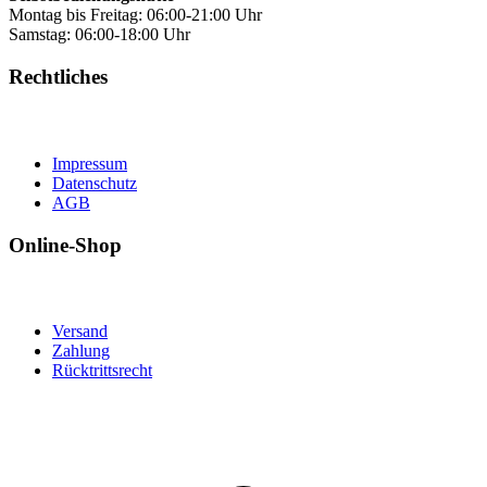
Montag bis Freitag: 06:00-21:00 Uhr
Samstag: 06:00-18:00 Uhr
Rechtliches
Impressum
Datenschutz
AGB
Online-Shop
Versand
Zahlung
Rücktrittsrecht
t
T