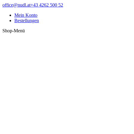
Zum
Facebook
office@nudl.at
+43 4262 500 52
Inhalt
page
Mein Konto
springen
opens
Bestellungen
in
new
Shop-Menü
window