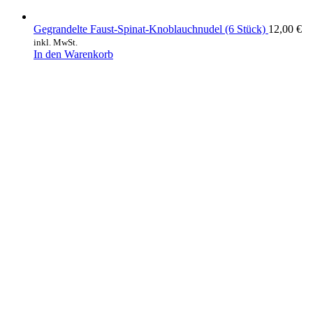
Gegrandelte Faust-Spinat-Knoblauchnudel (6 Stück)
12,00
€
inkl. MwSt.
In den Warenkorb