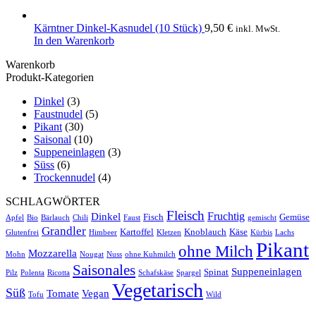
Kärntner Dinkel-Kasnudel (10 Stück)
9,50
€
inkl. MwSt.
In den Warenkorb
Warenkorb
Produkt-Kategorien
Dinkel
(3)
Faustnudel
(5)
Pikant
(30)
Saisonal
(10)
Suppeneinlagen
(3)
Süss
(6)
Trockennudel
(4)
SCHLAGWÖRTER
Fleisch
Fruchtig
Dinkel
Fisch
Gemüse
Apfel
Bio
Bärlauch
Chili
Faust
gemischt
Grandler
Kartoffel
Knoblauch
Käse
Glutenfrei
Himbeer
Kletzen
Kürbis
Lachs
Pikant
ohne Milch
Mozzarella
Mohn
Nougat
Nuss
ohne Kuhmilch
Saisonales
Suppeneinlagen
Spinat
Pilz
Polenta
Ricotta
Schafskäse
Spargel
Vegetarisch
Süß
Tomate
Vegan
Tofu
Wild