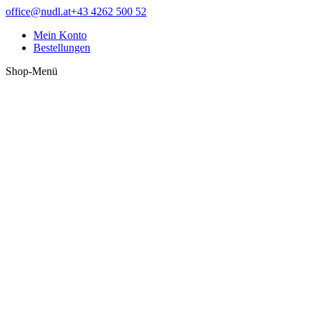
Zum
Facebook
office@nudl.at
+43 4262 500 52
Inhalt
page
Mein Konto
springen
opens
Bestellungen
in
new
Shop-Menü
window