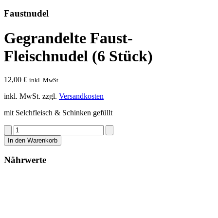
Faustnudel
Gegrandelte Faust-
Fleischnudel (6 Stück)
12,00
€
inkl. MwSt.
inkl. MwSt.
zzgl.
Versandkosten
mit Selchfleisch & Schinken gefüllt
Gegrandelte
Faust-
In den Warenkorb
Fleischnudel
(6
Nährwerte
Stück)
Menge