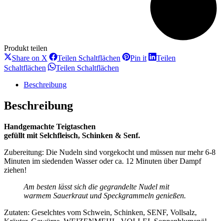
Produkt teilen
Teilen
Teilen
Teilen
Share on X
Teilen Schaltflächen
Pin it
Teilen
Schaltflächen
Schaltflächen
Schaltflächen
Teilen
Teilen
Schaltflächen
Teilen Schaltflächen
Schaltflächen
Schaltflächen
Beschreibung
Beschreibung
Handgemachte Teigtaschen
gefüllt mit Selchfleisch, Schinken & Senf.
Zubereitung: Die Nudeln sind vorgekocht und müssen nur mehr 6-8
Minuten im siedenden Wasser oder ca. 12 Minuten über Dampf
ziehen!
Am besten lässt sich die gegrandelte Nudel mit
warmem Sauerkraut und Speckgrammeln genießen.
Zutaten: Geselchtes vom Schwein, Schinken, SENF, Vollsalz,