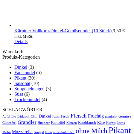
Kärntner Vollkorn-Dinkel-Gemüsenudel (10 Stück)
9,50
€
inkl. MwSt.
Details
Warenkorb
Produkt-Kategorien
Dinkel
(3)
Faustnudel
(5)
Pikant
(30)
Saisonal
(10)
Suppeneinlagen
(3)
Süss
(6)
Trockennudel
(4)
SCHLAGWÖRTER
Fleisch
Fruchtig
Dinkel
Fisch
Gemüse
Apfel
Bio
Bärlauch
Chili
Faust
gemischt
Grandler
Kartoffel
Knoblauch
Käse
Glutenfrei
Himbeer
Kletzen
Kürbis
Lachs
Pikant
ohne Milch
Mozzarella
Mohn
Nougat
Nuss
ohne Kuhmilch