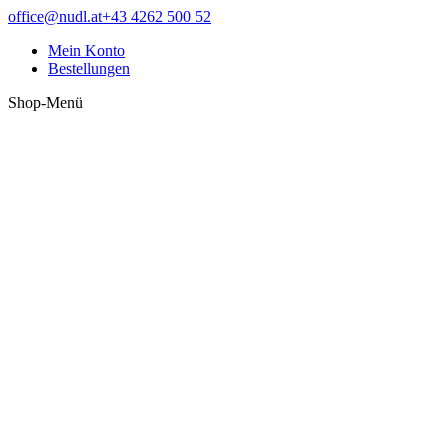
Zum
Facebook
office@nudl.at
+43 4262 500 52
Inhalt
page
Mein Konto
springen
opens
Bestellungen
in
new
Shop-Menü
window