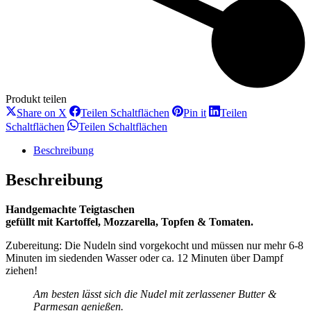
Produkt teilen
Teilen
Teilen
Teilen
Share on X
Teilen Schaltflächen
Pin it
Teilen
Schaltflächen
Schaltflächen
Schaltflächen
Teilen
Teilen
Schaltflächen
Teilen Schaltflächen
Schaltflächen
Schaltflächen
Beschreibung
Beschreibung
Handgemachte Teigtaschen
gefüllt mit Kartoffel, Mozzarella, Topfen & Tomaten.
Zubereitung: Die Nudeln sind vorgekocht und müssen nur mehr 6-8
Minuten im siedenden Wasser oder ca. 12 Minuten über Dampf
ziehen!
Am besten lässt sich die Nudel mit zerlassener Butter &
Parmesan genießen.