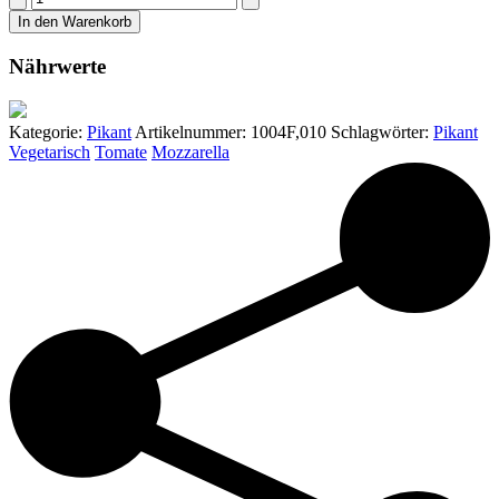
Mozzarellanudel
In den Warenkorb
(10
Stück)
Nährwerte
Menge
Kategorie:
Pikant
Artikelnummer:
1004F,010
Schlagwörter:
Pikant
Vegetarisch
Tomate
Mozzarella