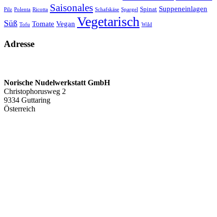
Saisonales
Suppeneinlagen
Spinat
Pilz
Polenta
Ricotta
Schafskäse
Spargel
Vegetarisch
Süß
Tomate
Vegan
Tofu
Wild
Adresse
Norische Nudelwerkstatt GmbH
Christophorusweg 2
9334 Guttaring
Österreich